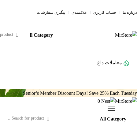
درباره ما
حساب کاربری
علاقمندی
پیگیری سفارشات
معاملات داغ
خانه
مقالات
فروشگاه
Senior’s Member Discount Days! Save 25% Each Tuesday
0