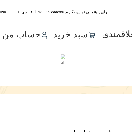
ارتباطات بین بانکی ایران و روسیه با میر کارت
برای راهنمایی تماس بگیرید.
98-9363688580
فارسی
INR
0
لاقمندی
سبد خرید
حساب من
98-9363688580+
24/7 Support Center